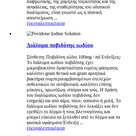
διαβρωτικής, της χαμηλής τοξικότητας και της
ασφάλειας, της σταθερότητας του υδατικού
διαλύματος, είναι γνωστό ως η ιδανική
αποστείρωση ...
έρευνα
λεπτομέρεια
Διάλυμα ποβιδόνης ιωδίου
Σύνθεση: Ποβιδόνη ιώδιο 100mg / ml Ενδείξεις:
Το διάλυμα ιωδίου ποβιδόνης έχει
μικροβιοκτόνο δραστικότητα ευρέος φάσματος
καλύπτει gram θετικά και gram αρνητικά
βακτήρια συμπεριλαμβανομένων στελεχών
ανθεκτικών σε αντιβιοτικά, καλύπτει επίσης
μύκητες, πρωτόζωα, σπόρια και ιούς. Η δράση
του διαλύματος ιωδίου ποβιδόνης δεν
επηρεάζεται από αίμα, πύον, σαπούνι ή χολή. Το
διάλυμα ιωδίου ποβιδόνης δεν λεκιάζει και δεν
ερεθίζει το δέρμα ή τους βλεννογόνους και
μπορεί εύκολα να ξεπλυθεί από το δέρμα και τα
φυσικά υφάσματα Ένδειξη ...
έρευνα
λεπτομέρεια