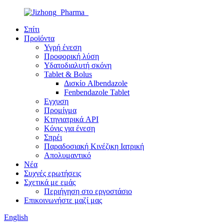
Σπίτι
Προϊόντα
Υγρή ένεση
Προφορική λύση
Υδατοδιαλυτή σκόνη
Tablet & Bolus
Δισκίο Albendazole
Fenbendazole Tablet
Εγχυση
Προμίγμα
Κτηνιατρικά API
Κόνις για ένεση
Σπρέι
Παραδοσιακή Κινέζικη Ιατρική
Απολυμαντικό
Νέα
Συχνές ερωτήσεις
Σχετικά με εμάς
Περιήγηση στο εργοστάσιο
Επικοινωνήστε μαζί μας
English