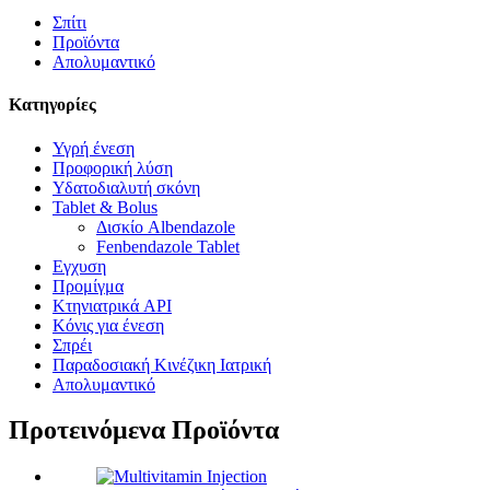
Σπίτι
Προϊόντα
Απολυμαντικό
Κατηγορίες
Υγρή ένεση
Προφορική λύση
Υδατοδιαλυτή σκόνη
Tablet & Bolus
Δισκίο Albendazole
Fenbendazole Tablet
Εγχυση
Προμίγμα
Κτηνιατρικά API
Κόνις για ένεση
Σπρέι
Παραδοσιακή Κινέζικη Ιατρική
Απολυμαντικό
Προτεινόμενα Προϊόντα