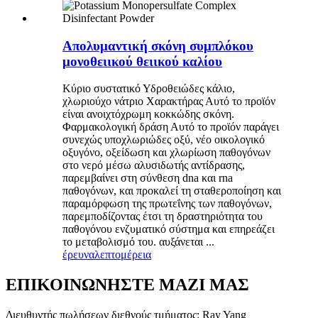
Απολυμαντική σκόνη συμπλόκου
μονοθειικού θειικού καλίου
Κύριο συστατικό Υδροθειώδες κάλιο,
χλωριούχο νάτριο Χαρακτήρας Αυτό το προϊόν
είναι ανοιχτόχρωμη κοκκώδης σκόνη.
Φαρμακολογική δράση Αυτό το προϊόν παράγει
συνεχώς υποχλωριώδες οξύ, νέο οικολογικό
οξυγόνο, οξείδωση και χλωρίωση παθογόνων
στο νερό μέσω αλυσιδωτής αντίδρασης,
παρεμβαίνει στη σύνθεση dna και rna
παθογόνων, και προκαλεί τη σταθεροποίηση και
παραμόρφωση της πρωτεΐνης των παθογόνων,
παρεμποδίζοντας έτσι τη δραστηριότητα του
παθογόνου ενζυματικό σύστημα και επηρεάζει
το μεταβολισμό του. αυξάνεται ...
έρευνα
λεπτομέρεια
ΕΠΙΚΟΙΝΩΝΗΣΤΕ ΜΑΖΙ ΜΑΣ
Διευθυντής πωλήσεων διεθνούς τμήματος: Ray Yang