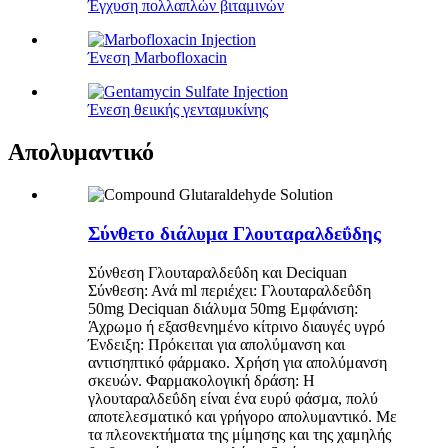
Έγχυση πολλαπλών βιταμινών
Ένεση Marbofloxacin
Ένεση θειικής γενταμυκίνης
Απολυμαντικό
Σύνθετο διάλυμα Γλουταραλδεΰδης
Σύνθεση Γλουταραλδεΰδη και Deciquan
Σύνθεση: Ανά ml περιέχει: Γλουταραλδεΰδη
50mg Deciquan διάλυμα 50mg Εμφάνιση:
Άχρωμο ή εξασθενημένο κίτρινο διαυγές υγρό
Ένδειξη: Πρόκειται για απολύμανση και
αντισηπτικό φάρμακο. Χρήση για απολύμανση
σκευών. Φαρμακολογική δράση: Η
γλουταραλδεΰδη είναι ένα ευρύ φάσμα, πολύ
αποτελεσματικό και γρήγορο απολυμαντικό. Με
τα πλεονεκτήματα της μίμησης και της χαμηλής