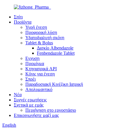
Σπίτι
Προϊόντα
Υγρή ένεση
Προφορική λύση
Υδατοδιαλυτή σκόνη
Tablet & Bolus
Δισκίο Albendazole
Fenbendazole Tablet
Εγχυση
Προμίγμα
Κτηνιατρικά API
Κόνις για ένεση
Σπρέι
Παραδοσιακή Κινέζικη Ιατρική
Απολυμαντικό
Νέα
Συχνές ερωτήσεις
Σχετικά με εμάς
Περιήγηση στο εργοστάσιο
Επικοινωνήστε μαζί μας
English