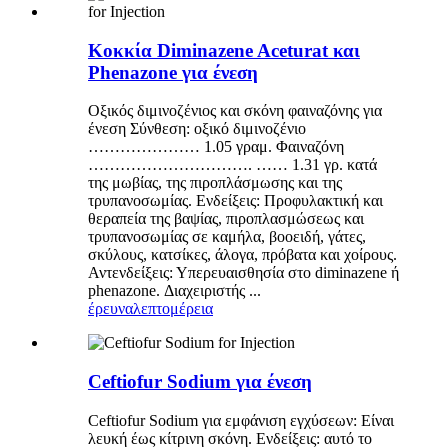
Κοκκία Diminazene Aceturat και
Phenazone για ένεση
Οξικός διμινοζένιος και σκόνη φαιναζόνης για
ένεση Σύνθεση: οξικό διμινοζένιο
………………… 1.05 γραμ. Φαιναζόνη
…………………………. …… 1.31 γρ. κατά
της μωβίας, της πιροπλάσμωσης και της
τρυπανοσωμίας. Ενδείξεις: Προφυλακτική και
θεραπεία της βαψίας, πιροπλασμώσεως και
τρυπανοσωμίας σε καμήλα, βοοειδή, γάτες,
σκύλους, κατσίκες, άλογα, πρόβατα και χοίρους.
Αντενδείξεις: Υπερευαισθησία στο diminazene ή
phenazone. Διαχειριστής ...
έρευνα
λεπτομέρεια
Ceftiofur Sodium για ένεση
Ceftiofur Sodium για εμφάνιση εγχύσεων: Είναι
λευκή έως κίτρινη σκόνη. Ενδείξεις: αυτό το