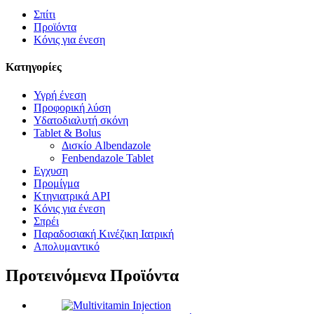
Σπίτι
Προϊόντα
Κόνις για ένεση
Κατηγορίες
Υγρή ένεση
Προφορική λύση
Υδατοδιαλυτή σκόνη
Tablet & Bolus
Δισκίο Albendazole
Fenbendazole Tablet
Εγχυση
Προμίγμα
Κτηνιατρικά API
Κόνις για ένεση
Σπρέι
Παραδοσιακή Κινέζικη Ιατρική
Απολυμαντικό
Προτεινόμενα Προϊόντα