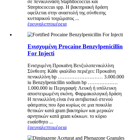
σε πενικιλινάση Staphtlococcus και
Streptococcus spp. Η βακτηριακή δράση
οφείλεται στην αναστολή της σύνθεσης
κυτταρικού τοιχώματος ...
έρευνα
λεπτομέρεια
Ενισχυμένη Procaine Benzylpenicillin
For Injecti
Ενισχυμένη Προκαϊνη Βενζυλοπενικιλλίνη
Σύνθεση: Κάθε φιαλίδιο περιέχει: Προκαϊνη
πενικιλλίνη bp ……………………… 3.000.000
iu Benzylpenicillin sodium bp ………………
1.000.000 iu Περιγραφή: Λευκή ή υπόλευκη
αποστειρωμένη σκόνη. Φαρμακολογική δράση
Η πενικιλλίνη είναι ένα αντιβιοτικό στενού
φάσματος που δρα κυρίως σε μια ποικιλία
θετικών κατά gram βακτηρίων και μερικών
αρνητικών κατά gram κόκκων. το κύριο
ευαίσθητο ...
έρευνα
λεπτομέρεια