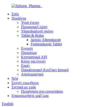
Σπίτι
Προϊόντα
Υγρή ένεση
Προφορική λύση
Υδατοδιαλυτή σκόνη
Tablet & Bolus
Δισκίο Albendazole
Fenbendazole Tablet
Εγχυση
Προμίγμα
Κτηνιατρικά API
Κόνις για ένεση
Σπρέι
Παραδοσιακή Κινέζικη Ιατρική
Απολυμαντικό
Νέα
Συχνές ερωτήσεις
Σχετικά με εμάς
Περιήγηση στο εργοστάσιο
Επικοινωνήστε μαζί μας
English