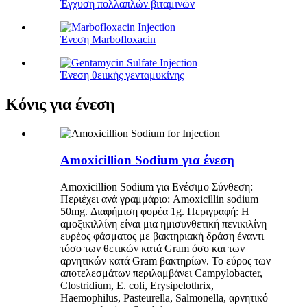
Έγχυση πολλαπλών βιταμινών
Ένεση Marbofloxacin
Ένεση θειικής γενταμυκίνης
Κόνις για ένεση
Amoxicillion Sodium για ένεση
Amoxicillion Sodium για Ενέσιμο Σύνθεση:
Περιέχει ανά γραμμάριο: Amoxicillin sodium
50mg. Διαφήμιση φορέα 1g. Περιγραφή: Η
αμοξικιλλίνη είναι μια ημισυνθετική πενικιλίνη
ευρέος φάσματος με βακτηριακή δράση έναντι
τόσο των θετικών κατά Gram όσο και των
αρνητικών κατά Gram βακτηρίων. Το εύρος των
αποτελεσμάτων περιλαμβάνει Campylobacter,
Clostridium, E. coli, Erysipelothrix,
Haemophilus, Pasteurella, Salmonella, αρνητικό