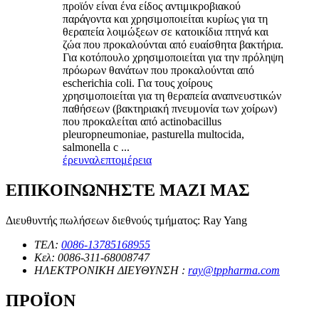
προϊόν είναι ένα είδος αντιμικροβιακού
παράγοντα και χρησιμοποιείται κυρίως για τη
θεραπεία λοιμώξεων σε κατοικίδια πτηνά και
ζώα που προκαλούνται από ευαίσθητα βακτήρια.
Για κοτόπουλο χρησιμοποιείται για την πρόληψη
πρόωρων θανάτων που προκαλούνται από
escherichia coli. Για τους χοίρους
χρησιμοποιείται για τη θεραπεία αναπνευστικών
παθήσεων (βακτηριακή πνευμονία των χοίρων)
που προκαλείται από actinobacillus
pleuropneumoniae, pasturella multocida,
salmonella c ...
έρευνα
λεπτομέρεια
ΕΠΙΚΟΙΝΩΝΗΣΤΕ ΜΑΖΙ ΜΑΣ
Διευθυντής πωλήσεων διεθνούς τμήματος: Ray Yang
ΤΕΛ:
0086-13785168955
Κελ: 0086-311-68008747
ΗΛΕΚΤΡΟΝΙΚΗ ΔΙΕΥΘΥΝΣΗ :
ray@tppharma.com
ΠΡΟΪΟΝ